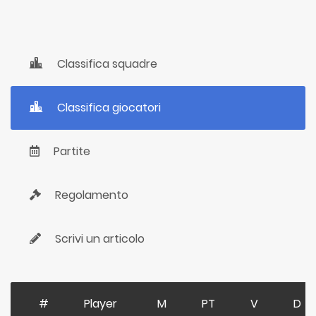
Classifica squadre
Classifica giocatori
Partite
Regolamento
Scrivi un articolo
#
Player
M
PT
V
D