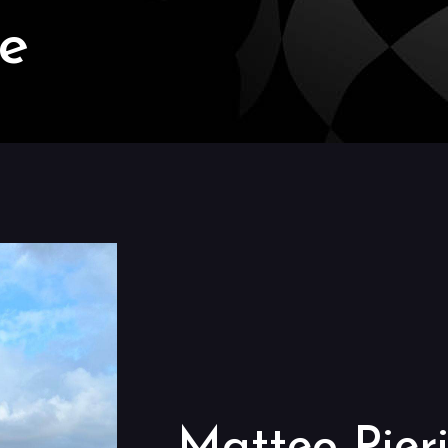
le
Matteo Pier