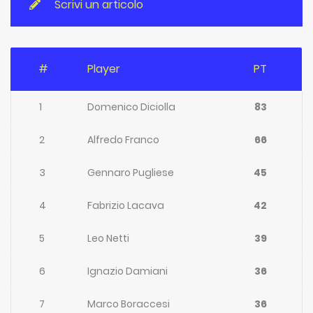
Scrivi un articolo
#
Player
PT
1
Domenico Diciolla
83
2
Alfredo Franco
66
3
Gennaro Pugliese
45
4
Fabrizio Lacava
42
5
Leo Netti
39
6
Ignazio Damiani
36
7
Marco Boraccesi
36