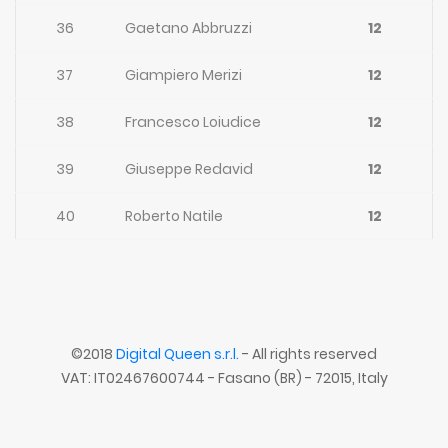
36
Gaetano Abbruzzi
12
37
Giampiero Merizi
12
38
Francesco Loiudice
12
39
Giuseppe Redavid
12
40
Roberto Natile
12
©2018
Digital Queen s.r.l.
- All rights reserved
VAT: IT02467600744 - Fasano (BR) - 72015, Italy